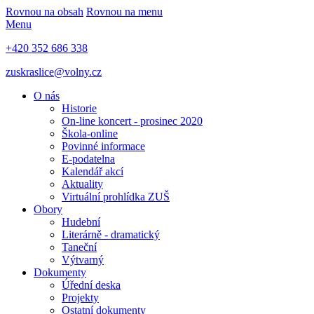
Rovnou na obsah
Rovnou na menu
Menu
+420 352 686 338
zuskraslice@volny.cz
O nás
Historie
On-line koncert - prosinec 2020
Škola-online
Povinné informace
E-podatelna
Kalendář akcí
Aktuality
Virtuální prohlídka ZUŠ
Obory
Hudební
Literárně - dramatický
Taneční
Výtvarný
Dokumenty
Úřední deska
Projekty
Ostatní dokumenty