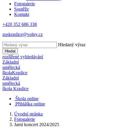
Fotogalerie
Soutěže
Kontakt
+420 352 686 338
zuskraslice@volny.cz
Hledaný výraz
Hledat
rozšířené vyhledávání
Základní
umělecká
škola
Kraslice
Základní
umělecká
škola
Kraslice
Škola online
Přihláška online
Úvodní stránka
Fotogalerie
Jarní koncert 2024/2025