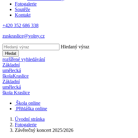
Fotogalerie
Soutěže
Kontakt
+420 352 686 338
zuskraslice@volny.cz
Hledaný výraz
Hledat
rozšířené vyhledávání
Základní
umělecká
škola
Kraslice
Základní
umělecká
škola
Kraslice
Škola online
Přihláška online
Úvodní stránka
Fotogalerie
Závěrečný koncert 2025/2026