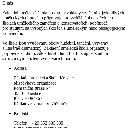
O nás
Základní umělecká škola poskytuje základy vzdělání v jednotlivých
uměleckých oborech a připravuje pro vzdělávání na středních
školách uměleckého zaměření a konzervatořích, popřípadě
pro studium na vysokých školách s uměleckým nebo pedagogickým
zaměřením.
Ve škole jsou vyučovány obory hudební, taneční, výtvarný
a literárně-dramatický. Základní umělecká škola organizuje
přípravné studium, základní studium I. a II. stupně, studium
s rozšířeným počtem vyučovacích hodin.
Adresa
Základní umělecká škola Kraslice,
příspěvková organizace
Pohraniční stráže 67
35801 Kraslice
IČO: 70984867
ID datové schránky: 7b5mu7d
Kontakt
Telefon: +420 352 686 338