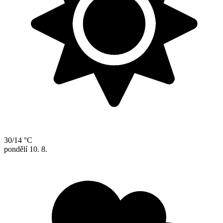
30/14 °C
pondělí
10. 8.