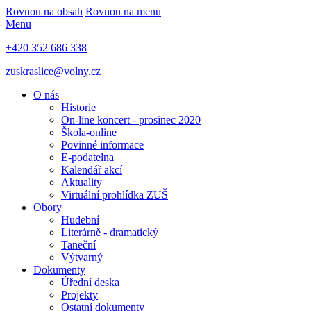
Rovnou na obsah
Rovnou na menu
Menu
+420 352 686 338
zuskraslice@volny.cz
O nás
Historie
On-line koncert - prosinec 2020
Škola-online
Povinné informace
E-podatelna
Kalendář akcí
Aktuality
Virtuální prohlídka ZUŠ
Obory
Hudební
Literárně - dramatický
Taneční
Výtvarný
Dokumenty
Úřední deska
Projekty
Ostatní dokumenty