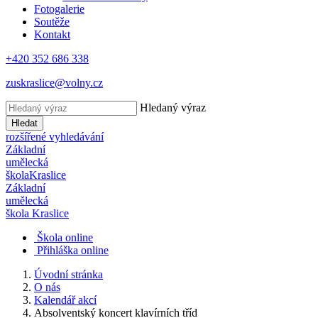
Fotogalerie
Soutěže
Kontakt
+420 352 686 338
zuskraslice@volny.cz
Hledaný výraz
Hledat
rozšířené vyhledávání
Základní
umělecká
škola
Kraslice
Základní
umělecká
škola
Kraslice
Škola online
Přihláška online
Úvodní stránka
O nás
Kalendář akcí
Absolventský koncert klavírních tříd