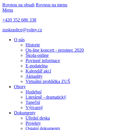
Rovnou na obsah
Rovnou na menu
Menu
+420 352 686 338
zuskraslice@volny.cz
O nás
Historie
On-line koncert - prosinec 2020
Škola-online
Povinné informace
E-podatelna
Kalendář akcí
Aktuality
Virtuální prohlídka ZUŠ
Obory
Hudební
Literárně - dramatický
Taneční
Výtvarný
Dokumenty
Úřední deska
Projekty
Ostatní dokumenty