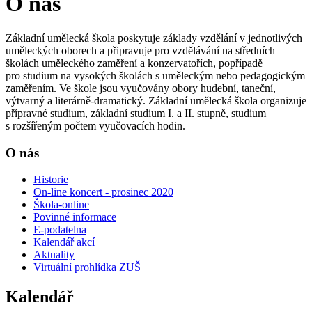
O nás
Základní umělecká škola poskytuje základy vzdělání v jednotlivých
uměleckých oborech a připravuje pro vzdělávání na středních
školách uměleckého zaměření a konzervatořích, popřípadě
pro studium na vysokých školách s uměleckým nebo pedagogickým
zaměřením. Ve škole jsou vyučovány obory hudební, taneční,
výtvarný a literárně-dramatický. Základní umělecká škola organizuje
přípravné studium, základní studium I. a II. stupně, studium
s rozšířeným počtem vyučovacích hodin.
O nás
Historie
On-line koncert - prosinec 2020
Škola-online
Povinné informace
E-podatelna
Kalendář akcí
Aktuality
Virtuální prohlídka ZUŠ
Kalendář