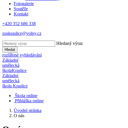
Fotogalerie
Soutěže
Kontakt
+420 352 686 338
zuskraslice@volny.cz
Hledaný výraz
Hledat
rozšířené vyhledávání
Základní
umělecká
škola
Kraslice
Základní
umělecká
škola
Kraslice
Škola online
Přihláška online
Úvodní stránka
O nás