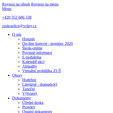
Rovnou na obsah
Rovnou na menu
Menu
+420 352 686 338
zuskraslice@volny.cz
O nás
Historie
On-line koncert - prosinec 2020
Škola-online
Povinné informace
E-podatelna
Kalendář akcí
Aktuality
Virtuální prohlídka ZUŠ
Obory
Hudební
Literárně - dramatický
Taneční
Výtvarný
Dokumenty
Úřední deska
Projekty
Ostatní dokumenty