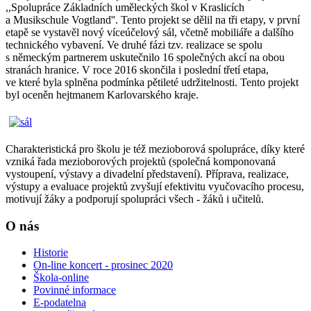
,,Spolupráce Základních uměleckých škol v Kraslicích
a Musikschule Vogtland''. Tento projekt se dělil na tři etapy, v první
etapě se vystavěl nový víceúčelový sál, včetně mobiliáře a dalšího
technického vybavení. Ve druhé fázi tzv. realizace se spolu
s německým partnerem uskutečnilo 16 společných akcí na obou
stranách hranice. V roce 2016 skončila i poslední třetí etapa,
ve které byla splněna podmínka pětileté udržitelnosti. Tento projekt
byl oceněn hejtmanem Karlovarského kraje.
Charakteristická pro školu je též mezioborová spolupráce, díky které
vzniká řada mezioborových projektů (společná komponovaná
vystoupení, výstavy a divadelní představení). Příprava, realizace,
výstupy a evaluace projektů zvyšují efektivitu vyučovacího procesu,
motivují žáky a podporují spolupráci všech - žáků i učitelů.
O nás
Historie
On-line koncert - prosinec 2020
Škola-online
Povinné informace
E-podatelna