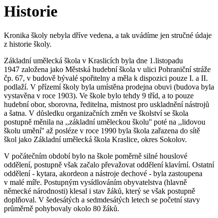
Historie
Kronika školy nebyla dříve vedena, a tak uvádíme jen stručné údaje
z historie školy.
Základní umělecká škola v Kraslicích byla dne 1.listopadu
1947 založena jako Městská hudební škola v ulici Pohraniční stráže
čp. 67, v budově bývalé spořitelny a měla k dispozici pouze I. a II.
podlaží. V přízemí školy byla umístěna prodejna obuvi (budova byla
vystavěna v roce 1903). Ve škole bylo tehdy 9 tříd, a to pouze
hudební obor, sborovna, ředitelna, místnost pro uskladnění nástrojů
a šatna. V důsledku organizačních změn ve školství se škola
postupně měnila na ,,základní uměleckou školu'' poté na ,,lidovou
školu umění'' až posléze v roce 1990 byla škola zařazena do sítě
škol jako Základní umělecká škola Kraslice, okres Sokolov.
V počátečním období bylo na škole poměrně silné houslové
oddělení, postupně však začalo převažovat oddělení klavírní. Ostatní
oddělení - kytara, akordeon a nástroje dechové - byla zastoupena
v malé míře. Postupným vysídlováním obyvatelstva (hlavně
německé národnosti) klesal i stav žáků, který se však postupně
doplňoval. V šedesátých a sedmdesátých letech se početní stavy
průměrně pohybovaly okolo 80 žáků.