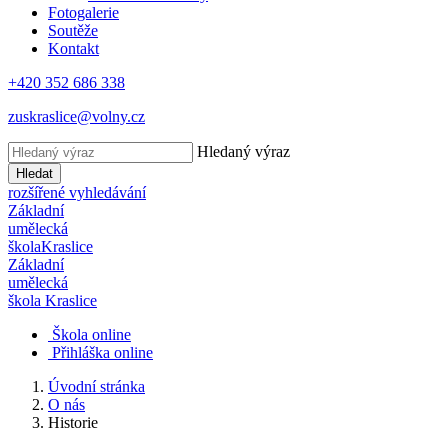
Fotogalerie
Soutěže
Kontakt
+420 352 686 338
zuskraslice@volny.cz
Hledaný výraz
Hledat
rozšířené vyhledávání
Základní
umělecká
škola
Kraslice
Základní
umělecká
škola
Kraslice
Škola online
Přihláška online
Úvodní stránka
O nás
Historie