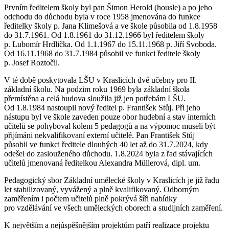
Prvním ředitelem školy byl pan Šimon Herold (housle) a po jeho
odchodu do důchodu byla v roce 1958 jmenována do funkce
ředitelky školy p. Jana Klimešová a ve škole působila od 1.8.1958
do 31.7.1961. Od 1.8.1961 do 31.12.1966 byl ředitelem školy
p. Lubomír Hrdlička. Od 1.1.1967 do 15.11.1968 p. Jiří Svoboda.
Od 16.11.1968 do 31.7.1984 působil ve funkci ředitele školy
p. Josef Roztočil.
V té době poskytovala LŠU v Kraslicích dvě učebny pro II.
základní školu. Na podzim roku 1969 byla základní škola
přemístěna a celá budova sloužila již jen potřebám LŠU.
Od 1.8.1984 nastoupil nový ředitel p. František Stůj. Při jeho
nástupu byl ve škole zaveden pouze obor hudební a stav interních
učitelů se pohyboval kolem 5 pedagogů a na výpomoc museli být
přijímáni nekvalifikovaní externí učitelé. Pan František Stůj
působil ve funkci ředitele dlouhých 40 let až do 31.7.2024, kdy
odešel do zaslouženého důchodu. 1.8.2024 byla z řad stávajících
učitelů jmenovaná ředitelkou Alexandra Müllerová, dipl. um.
Pedagogický sbor Základní umělecké školy v Kraslicích je již řadu
let stabilizovaný, vyvážený a plně kvalifikovaný. Odborným
zaměřením i počtem učitelů plně pokrývá šíři nabídky
pro vzdělávání ve všech uměleckých oborech a studijních zaměření.
K největším a nejúspěšnějším projektům patří realizace projektu