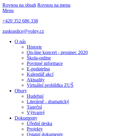
Rovnou na obsah
Rovnou na menu
Menu
+420 352 686 338
zuskraslice@volny.cz
O nás
Historie
On-line koncert - prosinec 2020
Škola-online
Povinné informace
E-podatelna
Kalendář akcí
Aktuality
Virtuální prohlídka ZUŠ
Obory
Hudební
Literárně - dramatický
Taneční
Výtvarný
Dokumenty
Úřední deska
Projekty
Ostatní dokumenty