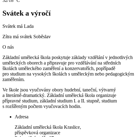
32/18 °C
Svátek a výročí
Svátek má
Lada
Zítra má svátek
Soběslav
O nás
Základní umělecká škola poskytuje základy vzdělání v jednotlivých
uměleckých oborech a připravuje pro vzdělávání na středních
školách uměleckého zaměření a konzervatořích, popřípadě
pro studium na vysokých školách s uměleckým nebo pedagogickým
zaměřením.
Ve škole jsou vyučovány obory hudební, taneční, výtvarný
a literárně-dramatický. Základní umělecká škola organizuje
přípravné studium, základní studium I. a II. stupně, studium
s rozšířeným počtem vyučovacích hodin.
Adresa
Základní umělecká škola Kraslice,
příspěvková organizace