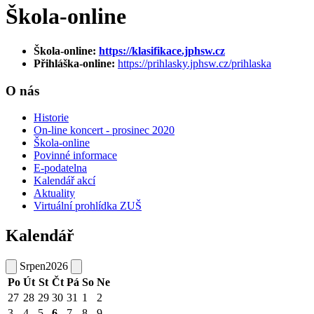
Škola-online
Škola-online:
https://klasifikace.jphsw.cz
Přihláška-online:
https://prihlasky.jphsw.cz/prihlaska
O nás
Historie
On-line koncert - prosinec 2020
Škola-online
Povinné informace
E-podatelna
Kalendář akcí
Aktuality
Virtuální prohlídka ZUŠ
Kalendář
Srpen
2026
Po
Út
St
Čt
Pá
So
Ne
27
28
29
30
31
1
2
3
4
5
6
7
8
9