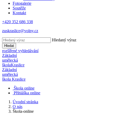
Fotogalerie
Soutěže
Kontakt
+420 352 686 338
zuskraslice@volny.cz
Hledaný výraz
Hledat
rozšířené vyhledávání
Základní
umělecká
škola
Kraslice
Základní
umělecká
škola
Kraslice
Škola online
Přihláška online
Úvodní stránka
O nás
Škola-online