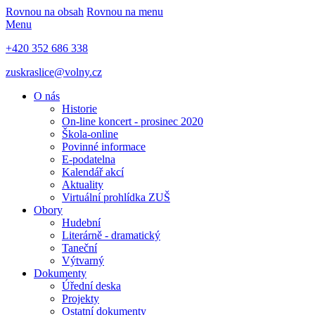
Rovnou na obsah
Rovnou na menu
Menu
+420 352 686 338
zuskraslice@volny.cz
O nás
Historie
On-line koncert - prosinec 2020
Škola-online
Povinné informace
E-podatelna
Kalendář akcí
Aktuality
Virtuální prohlídka ZUŠ
Obory
Hudební
Literárně - dramatický
Taneční
Výtvarný
Dokumenty
Úřední deska
Projekty
Ostatní dokumenty