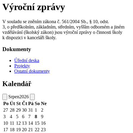
Výroční zprávy
V souladu se zněním zákona č. 561/2004 Sb., § 10, odst.
3, o předškolním, základním, středním, vyšším odborném a jiném
vzdělávání (školský zákon) jsou výroční zprávy o činnosti školy
k dispozici v kanceláři školy.
Dokumenty
Úřední deska
Projekty
Ostatní dokumenty
Kalendář
Srpen
2026
Po
Út
St
Čt
Pá
So
Ne
27
28
29
30
31
1
2
3
4
5
6
7
8
9
10
11
12
13
14
15
16
17
18
19
20
21
22
23