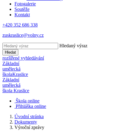
Fotogalerie
Soutěže
Kontakt
+420 352 686 338
zuskraslice@volny.cz
Hledaný výraz
Hledat
rozšířené vyhledávání
Základní
umělecká
škola
Kraslice
Základní
umělecká
škola
Kraslice
Škola online
Přihláška online
Úvodní stránka
Dokumenty
Výroční zprávy