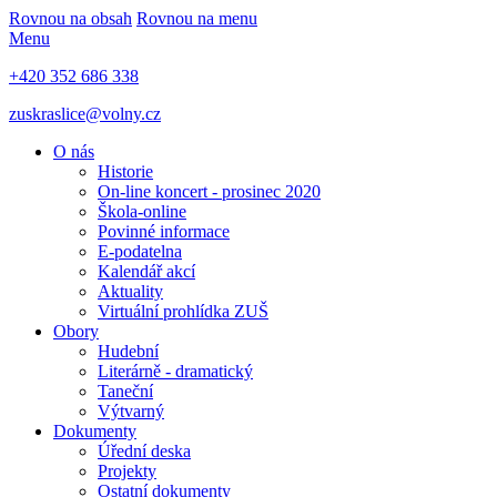
Rovnou na obsah
Rovnou na menu
Menu
+420 352 686 338
zuskraslice@volny.cz
O nás
Historie
On-line koncert - prosinec 2020
Škola-online
Povinné informace
E-podatelna
Kalendář akcí
Aktuality
Virtuální prohlídka ZUŠ
Obory
Hudební
Literárně - dramatický
Taneční
Výtvarný
Dokumenty
Úřední deska
Projekty
Ostatní dokumenty