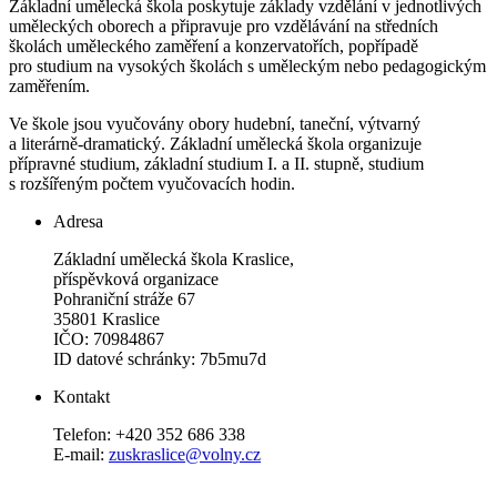
Základní umělecká škola poskytuje základy vzdělání v jednotlivých
uměleckých oborech a připravuje pro vzdělávání na středních
školách uměleckého zaměření a konzervatořích, popřípadě
pro studium na vysokých školách s uměleckým nebo pedagogickým
zaměřením.
Ve škole jsou vyučovány obory hudební, taneční, výtvarný
a literárně-dramatický. Základní umělecká škola organizuje
přípravné studium, základní studium I. a II. stupně, studium
s rozšířeným počtem vyučovacích hodin.
Adresa
Základní umělecká škola Kraslice,
příspěvková organizace
Pohraniční stráže 67
35801 Kraslice
IČO: 70984867
ID datové schránky: 7b5mu7d
Kontakt
Telefon: +420 352 686 338
E-mail:
zuskraslice@volny.cz