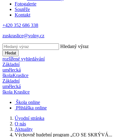
Fotogalerie
Soutěže
Kontakt
+420 352 686 338
zuskraslice@volny.cz
Hledaný výraz
Hledat
rozšířené vyhledávání
Základní
umělecká
škola
Kraslice
Základní
umělecká
škola
Kraslice
Škola online
Přihláška online
Úvodní stránka
O nás
Aktuality
Výchovně hudební program „CO SE SKRÝVÁ...