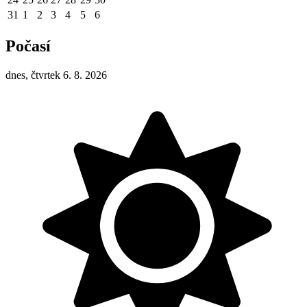
31
1
2
3
4
5
6
Počasí
dnes, čtvrtek 6. 8. 2026