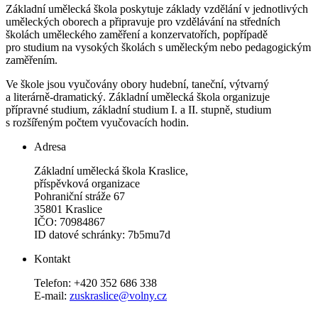
Základní umělecká škola poskytuje základy vzdělání v jednotlivých
uměleckých oborech a připravuje pro vzdělávání na středních
školách uměleckého zaměření a konzervatořích, popřípadě
pro studium na vysokých školách s uměleckým nebo pedagogickým
zaměřením.
Ve škole jsou vyučovány obory hudební, taneční, výtvarný
a literárně-dramatický. Základní umělecká škola organizuje
přípravné studium, základní studium I. a II. stupně, studium
s rozšířeným počtem vyučovacích hodin.
Adresa
Základní umělecká škola Kraslice,
příspěvková organizace
Pohraniční stráže 67
35801 Kraslice
IČO: 70984867
ID datové schránky: 7b5mu7d
Kontakt
Telefon: +420 352 686 338
E-mail:
zuskraslice@volny.cz