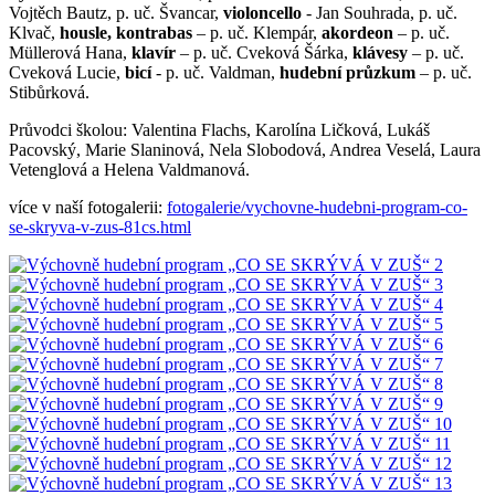
Vojtěch Bautz, p. uč. Švancar,
violoncello
- Jan Souhrada, p. uč.
Klvač,
housle, kontrabas
– p. uč. Klempár,
akordeon
– p. uč.
Müllerová Hana,
klavír
– p. uč. Cveková Šárka,
klávesy
– p. uč.
Cveková Lucie,
bicí
- p. uč. Valdman,
hudební průzkum
– p. uč.
Stibůrková.
Průvodci školou: Valentina Flachs, Karolína Ličková, Lukáš
Pacovský, Marie Slaninová, Nela Slobodová, Andrea Veselá, Laura
Vetenglová a Helena Valdmanová.
více v naší fotogalerii:
fotogalerie/vychovne-hudebni-program-co-
se-skryva-v-zus-81cs.html