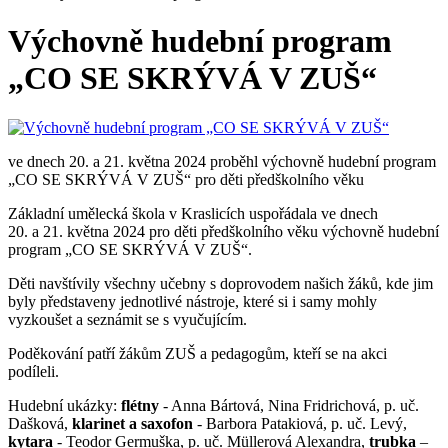
Výchovně hudební program
„CO SE SKRÝVÁ V ZUŠ“
ve dnech 20. a 21. května 2024 proběhl výchovně hudební program
„CO SE SKRÝVÁ V ZUŠ“ pro děti předškolního věku
Základní umělecká škola v Kraslicích uspořádala ve dnech
20. a 21. května 2024 pro děti předškolního věku výchovně hudební
program „CO SE SKRÝVÁ V ZUŠ“.
Děti navštívily všechny učebny s doprovodem našich žáků, kde jim
byly představeny jednotlivé nástroje, které si i samy mohly
vyzkoušet a seznámit se s vyučujícím.
Poděkování patří žákům ZUŠ a pedagogům, kteří se na akci
podíleli.
Hudební ukázky:
flétny
- Anna Bártová, Nina Fridrichová, p. uč.
Dašková,
klarinet a saxofon
- Barbora Patakiová, p. uč. Levý,
kytara
- Teodor Germuška, p. uč. Müllerová Alexandra,
trubka
–