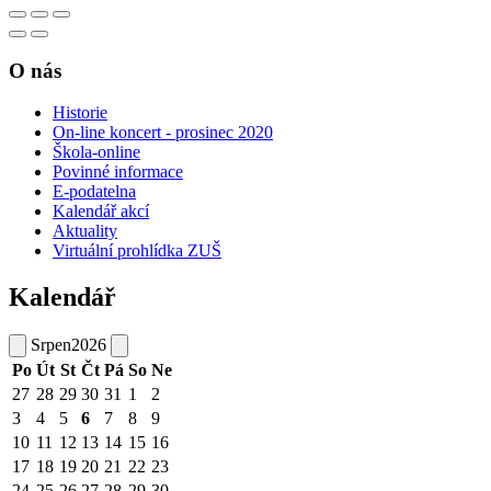
O nás
Historie
On-line koncert - prosinec 2020
Škola-online
Povinné informace
E-podatelna
Kalendář akcí
Aktuality
Virtuální prohlídka ZUŠ
Kalendář
Srpen
2026
Po
Út
St
Čt
Pá
So
Ne
27
28
29
30
31
1
2
3
4
5
6
7
8
9
10
11
12
13
14
15
16
17
18
19
20
21
22
23
24
25
26
27
28
29
30