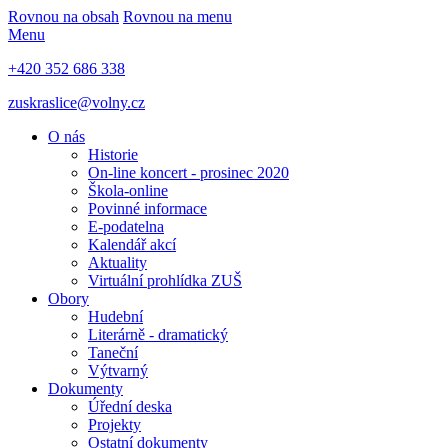
Rovnou na obsah
Rovnou na menu
Menu
+420 352 686 338
zuskraslice@volny.cz
O nás
Historie
On-line koncert - prosinec 2020
Škola-online
Povinné informace
E-podatelna
Kalendář akcí
Aktuality
Virtuální prohlídka ZUŠ
Obory
Hudební
Literárně - dramatický
Taneční
Výtvarný
Dokumenty
Úřední deska
Projekty
Ostatní dokumenty