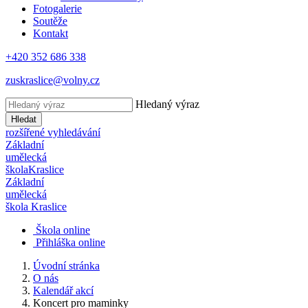
Fotogalerie
Soutěže
Kontakt
+420 352 686 338
zuskraslice@volny.cz
Hledaný výraz
Hledat
rozšířené vyhledávání
Základní
umělecká
škola
Kraslice
Základní
umělecká
škola
Kraslice
Škola online
Přihláška online
Úvodní stránka
O nás
Kalendář akcí
Koncert pro maminky