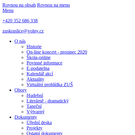
Rovnou na obsah
Rovnou na menu
Menu
+420 352 686 338
zuskraslice@volny.cz
O nás
Historie
On-line koncert - prosinec 2020
Škola-online
Povinné informace
E-podatelna
Kalendář akcí
Aktuality
Virtuální prohlídka ZUŠ
Obory
Hudební
Literárně - dramatický
Taneční
Výtvarný
Dokumenty
Úřední deska
Projekty
Ostatní dokumenty