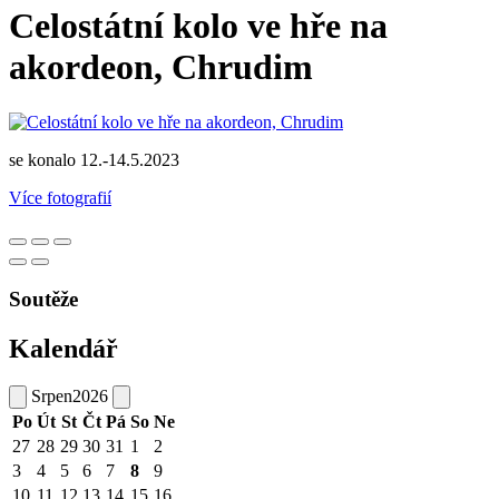
Celostátní kolo ve hře na
akordeon, Chrudim
se konalo 12.-14.5.2023
Více fotografií
Soutěže
Kalendář
Srpen
2026
Po
Út
St
Čt
Pá
So
Ne
27
28
29
30
31
1
2
3
4
5
6
7
8
9
10
11
12
13
14
15
16