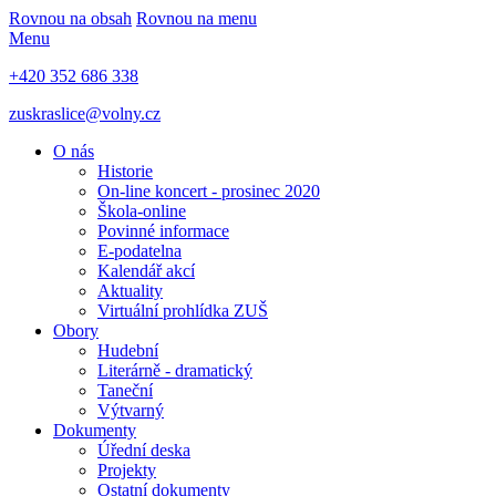
Rovnou na obsah
Rovnou na menu
Menu
+420 352 686 338
zuskraslice@volny.cz
O nás
Historie
On-line koncert - prosinec 2020
Škola-online
Povinné informace
E-podatelna
Kalendář akcí
Aktuality
Virtuální prohlídka ZUŠ
Obory
Hudební
Literárně - dramatický
Taneční
Výtvarný
Dokumenty
Úřední deska
Projekty
Ostatní dokumenty