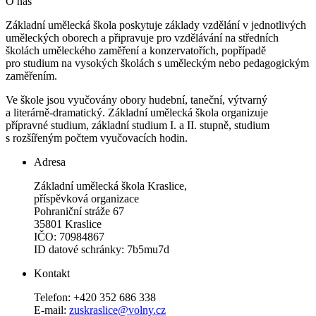
O nás
Základní umělecká škola poskytuje základy vzdělání v jednotlivých
uměleckých oborech a připravuje pro vzdělávání na středních
školách uměleckého zaměření a konzervatořích, popřípadě
pro studium na vysokých školách s uměleckým nebo pedagogickým
zaměřením.
Ve škole jsou vyučovány obory hudební, taneční, výtvarný
a literárně-dramatický. Základní umělecká škola organizuje
přípravné studium, základní studium I. a II. stupně, studium
s rozšířeným počtem vyučovacích hodin.
Adresa
Základní umělecká škola Kraslice,
příspěvková organizace
Pohraniční stráže 67
35801 Kraslice
IČO: 70984867
ID datové schránky: 7b5mu7d
Kontakt
Telefon: +420 352 686 338
E-mail:
zuskraslice@volny.cz