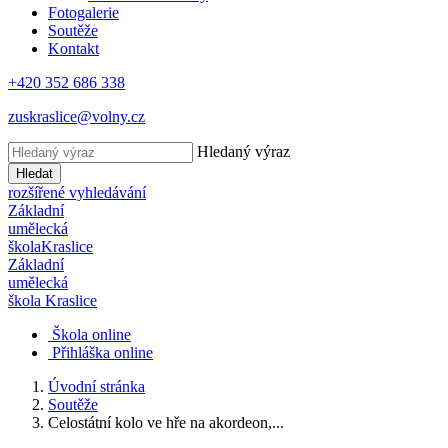
Fotogalerie
Soutěže
Kontakt
+420 352 686 338
zuskraslice@volny.cz
Hledaný výraz
Hledat
rozšířené vyhledávání
Základní
umělecká
škola
Kraslice
Základní
umělecká
škola
Kraslice
Škola online
Přihláška online
Úvodní stránka
Soutěže
Celostátní kolo ve hře na akordeon,...